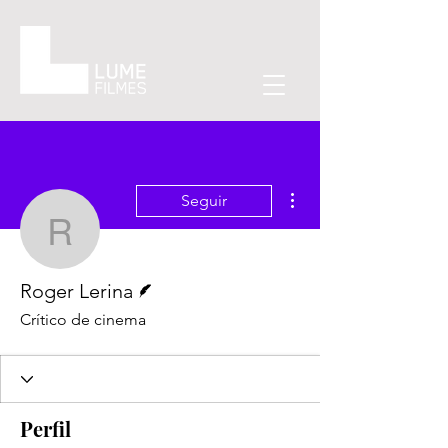
Mais ações
Seguir
Roger Lerina
Escritor
Roger Lerina
Crítico de cinema
Perfil