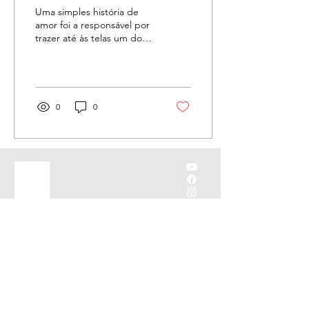
Uma simples história de
amor foi a responsável por
trazer até às telas um dos
mais belos filmes sobre a
morte. O Sétimo Selo ,
lançado em...
0
0
MENU
Lume Store
Sobre
Editora Lume
Produtora,
Lume Scope