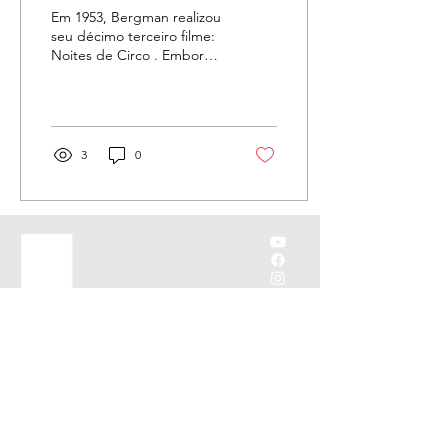
Em 1953, Bergman realizou
seu décimo terceiro filme:
Noites de Circo . Embora
já bastante experiente
enquanto cineasta, ator
e...
3
0
MENU
Lume Store
Sobre
Editora Lume
Produtora,
Lume Scope