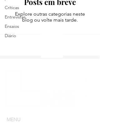
Posts em breve
Críticas
Explore outras categorias neste
Entrevistas
blog ou volte mais tarde.
Ensaios
Diário
MENU
Lume Store
Sobre
Editora Lume
Produtora,
Lume Scope
Distribuidora,
Casa de Cultura Nauro Machado