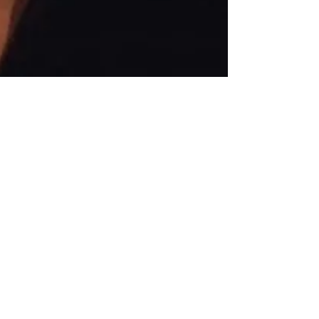
Marco Fialho
4 de set. de 2023
3 min de leitura
As Órbitas da Água, Frederico
Machado
Um filho acompanhado de uma mulher volta para